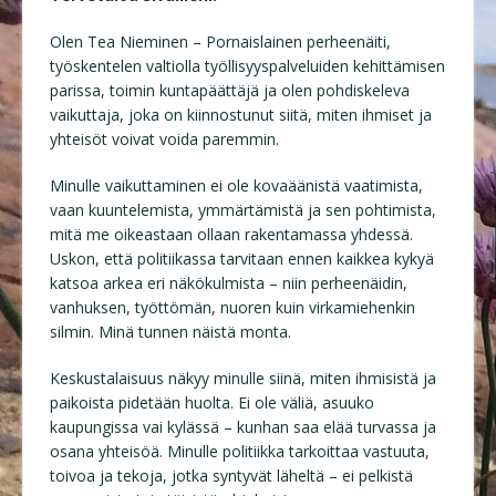
Olen Tea Nieminen – Pornaislainen perheenäiti,
työskentelen valtiolla työllisyyspalveluiden kehittämisen
parissa, toimin kuntapäättäjä ja olen pohdiskeleva
vaikuttaja, joka on kiinnostunut siitä, miten ihmiset ja
yhteisöt voivat voida paremmin.
Minulle vaikuttaminen ei ole kovaäänistä vaatimista,
vaan kuuntelemista, ymmärtämistä ja sen pohtimista,
mitä me oikeastaan ollaan rakentamassa yhdessä.
Uskon, että politiikassa tarvitaan ennen kaikkea kykyä
katsoa arkea eri näkökulmista – niin perheenäidin,
vanhuksen, työttömän, nuoren kuin virkamiehenkin
silmin. Minä tunnen näistä monta.
Keskustalaisuus näkyy minulle siinä, miten ihmisistä ja
paikoista pidetään huolta. Ei ole väliä, asuuko
kaupungissa vai kylässä – kunhan saa elää turvassa ja
osana yhteisöä. Minulle politiikka tarkoittaa vastuuta,
toivoa ja tekoja, jotka syntyvät läheltä – ei pelkistä