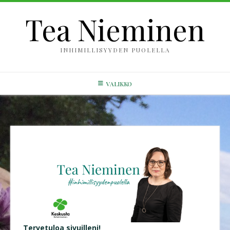
Skip
Tea Nieminen
to
content
INHIMILLISYYDEN PUOLELLA
VALIKKO
Tervetuloa sivuilleni!