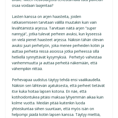
osaa voidaan laajentaa?
Lasten kanssa on arjen haasteita, joiden
ratkaisemiseen tarvitaan välillä muutakin kuin vain
levähtämistä arjessa. Tarvitaan näitä arjen ”super
nannyjä”, jotka tulevat perheen avuksi, kun kyseessä
on vielä pienet haasteet arjessa. Näkisin tähän olevan
avuksi juuri perhetyön, joka menee perheiden kotiin ja
auttaa perheitä niissä asioissa jotka perheessä sillä
hetkellä synnyttävät kysymyksiä. Perhetyö vahvistaa
vanhemmuutta ja auttaa perheitä näkemään, että
vähempikin riittää.
Perhevapaa uudistus täytyy tehdä ensi vaalikaudella.
Näkisin sen lähtevän ajatuksesta, että perheet tietävät
itse kuka hoitaa lapsen kotona. En näe, että
kotihoidontukea pitäisi maksaa lyhyemmän aikaa kuin
kolme vuotta. Meidän pitää kuitenkin luoda
yhteiskuntaa siihen suuntaan, että myös isän on
helpompi jäädä kotiin lapsen kanssa. Täytyy miettiä,