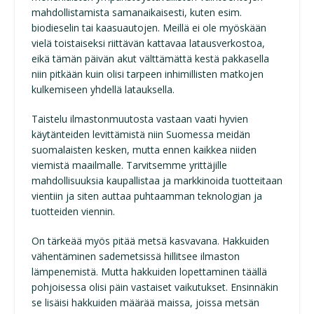
mahdollistamista samanaikaisesti, kuten esim.
biodieselin tai kaasuautojen. Meillä ei ole myöskään
vielä toistaiseksi riittävän kattavaa latausverkostoa,
eikä tämän päivän akut välttämättä kestä pakkasella
niin pitkään kuin olisi tarpeen inhimillisten matkojen
kulkemiseen yhdellä latauksella.
Taistelu ilmastonmuutosta vastaan vaati hyvien
käytänteiden levittämistä niin Suomessa meidän
suomalaisten kesken, mutta ennen kaikkea niiden
viemistä maailmalle. Tarvitsemme yrittäjille
mahdollisuuksia kaupallistaa ja markkinoida tuotteitaan
vientiin ja siten auttaa puhtaamman teknologian ja
tuotteiden viennin.
On tärkeää myös pitää metsä kasvavana. Hakkuiden
vähentäminen sademetsissä hillitsee ilmaston
lämpenemistä. Mutta hakkuiden lopettaminen täällä
pohjoisessa olisi päin vastaiset vaikutukset. Ensinnäkin
se lisäisi hakkuiden määrää maissa, joissa metsän