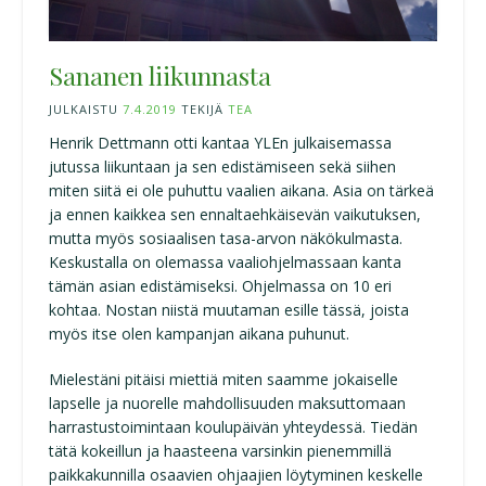
Sananen liikunnasta
JULKAISTU
7.4.2019
TEKIJÄ
TEA
Henrik Dettmann otti kantaa YLEn julkaisemassa
jutussa liikuntaan ja sen edistämiseen sekä siihen
miten siitä ei ole puhuttu vaalien aikana. Asia on tärkeä
ja ennen kaikkea sen ennaltaehkäisevän vaikutuksen,
mutta myös sosiaalisen tasa-arvon näkökulmasta.
Keskustalla on olemassa vaaliohjelmassaan kanta
tämän asian edistämiseksi. Ohjelmassa on 10 eri
kohtaa. Nostan niistä muutaman esille tässä, joista
myös itse olen kampanjan aikana puhunut.
Mielestäni pitäisi miettiä miten saamme jokaiselle
lapselle ja nuorelle mahdollisuuden maksuttomaan
harrastustoimintaan koulupäivän yhteydessä. Tiedän
tätä kokeillun ja haasteena varsinkin pienemmillä
paikkakunnilla osaavien ohjaajien löytyminen keskelle