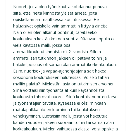
Nuoret, joita olen työni kautta kohdannut puhuvat
siitä, ettei heitä kiinnosta yleiset aineet, joita
opiskellaan ammatillisessa koulutuksessa. He
haluaisivat opiskella vain ammattiin liittyviä aineita.
Näin ollen olen alkanut pohtinut, tarvitseeko
koulutuksen kestää kolmea vuotta. 90-luvun lopulla oli
vielä käytössä malli, jossa osa
ammattikoulututkinnoista oli 2- vuotisia. Silloin
ammatillisen tutkinnon jälkeen oli pätevä töihin ja
hakukelpoisuus oli saman alan ammattikorkeakouluun.
Esim. nuoriso- ja vapaa-ajanohjaajana sait hakea
sosionomi koulutukseen halutessasi. Voisiko tähän
malliin palata? Mielestäni asia on tutkimisen arvoinen.
Siinä voittaisi niin työnantajat kuin käytännöllistä
koulutusta tahtovat nuoret. Siinä kohtaisi nuorten tarve
ja työnantajien tavoite. Kyseessä ei olisi minkään
matalapalkka alojen luominen tai koulutuksen
väheksyminen. Luotaisiin malli, josta voi hakeutua
kahden vuoden jälkeen suoraan töihin tai saman alan
korkeakouluun. Mielen vaihtuessa alasta, voisi opiskella