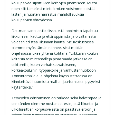
koulupäivää sijoittuvien kerhojen pitämiseen. Mutta
näen silti tärkeäksi miettiä miten voisimme edistää
lasten ja nuorten harrastus mahdollisuuksia
koulupäivien yhteydessä.
Dettman sanoi artikkelissa, että oppimista tapahtuu
liikkumisen kautta ja että oppimista ja oivaltamista
voidaan edistää liikunnan kautta. Me Keskustassa
olemme myös tämän nähneet siksi meidän
ohjelmassa lukee yhtenä kohtana: ”Liikkuvan koulun
kaltaisia toimintamalleja pitää saada jatkossa eri
sektoreille, kuten varhaiskasvatukseen,
korkeakouluihin, työpaikoille ja vanhustenhuoltoon.
Toimintamalleja ja ohjelmia käynnistettäessä on
kiinnitettävä huomiota mallien juurtumiseen pysyviksi
käytänteiksi.”
Terveyden edistäminen on tärkeää sekä halvempaa ja
sen tähden olemme nostaneet esiin, että liikunta- ja
ulkoilureittien korjausvelasta on päästävä eroon ja
rahoituksen painopistettä on siirrettävä kehittävään