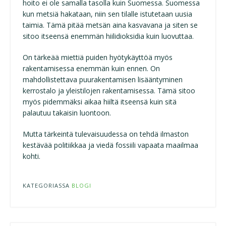
hoito ei ole samalla tasolla kuin Suomessa. Suomessa
kun metsiä hakataan, niin sen tilalle istutetaan uusia
taimia. Tämä pitää metsän aina kasvavana ja siten se
sitoo itseensä enemmän hiilidioksidia kuin luovuttaa.
On tärkeää miettiä puiden hyötykäyttöä myös
rakentamisessa enemmän kuin ennen. On
mahdollistettava puurakentamisen lisääntyminen
kerrostalo ja yleistilojen rakentamisessa. Tämä sitoo
myös pidemmäksi aikaa hiiltä itseensä kuin sitä
palautuu takaisin luontoon.
Mutta tärkeintä tulevaisuudessa on tehdä ilmaston
kestävää politiikkaa ja viedä fossiili vapaata maailmaa
kohti.
KATEGORIASSA
BLOGI