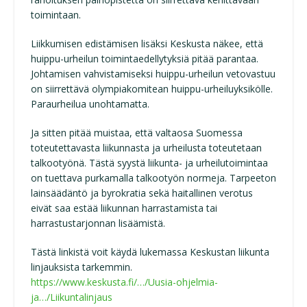
toimintaan.
Liikkumisen edistämisen lisäksi Keskusta näkee, että
huippu-urheilun toimintaedellytyksiä pitää parantaa.
Johtamisen vahvistamiseksi huippu-urheilun vetovastuu
on siirrettävä olympiakomitean huippu-urheiluyksikölle.
Paraurheilua unohtamatta.
Ja sitten pitää muistaa, että valtaosa Suomessa
toteutettavasta liikunnasta ja urheilusta toteutetaan
talkootyönä. Tästä syystä liikunta- ja urheilutoimintaa
on tuettava purkamalla talkootyön normeja. Tarpeeton
lainsäädäntö ja byrokratia sekä haitallinen verotus
eivät saa estää liikunnan harrastamista tai
harrastustarjonnan lisäämistä.
Tästä linkistä voit käydä lukemassa Keskustan liikunta
linjauksista tarkemmin.
https://www.keskusta.fi/…/Uusia-ohjelmia-
ja…/Liikuntalinjaus