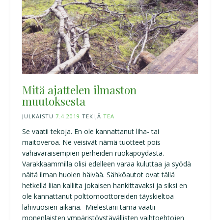
Mitä ajattelen ilmaston
muutoksesta
JULKAISTU
7.4.2019
TEKIJÄ
TEA
Se vaatii tekoja. En ole kannattanut liha- tai
maitoveroa. Ne veisivät nämä tuotteet pois
vähävaraisempien perheiden ruokapöydästä.
Varakkaammilla olisi edelleen varaa kuluttaa ja syödä
näitä ilman huolen häivää. Sähköautot ovat tällä
hetkellä liian kalliita jokaisen hankittavaksi ja siksi en
ole kannattanut polttomoottoreiden täyskieltoa
lähivuosien aikana. Mielestäni tämä vaatii
monenlaisten ympäristöystävällisten vaihtoehtojen