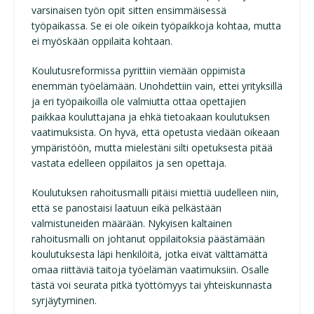
varsinaisen työn opit sitten ensimmäisessä
työpaikassa. Se ei ole oikein työpaikkoja kohtaa, mutta
ei myöskään oppilaita kohtaan.
Koulutusreformissa pyrittiin viemään oppimista
enemmän työelämään. Unohdettiin vain, ettei yrityksillä
ja eri työpaikoilla ole valmiutta ottaa opettajien
paikkaa kouluttajana ja ehkä tietoakaan koulutuksen
vaatimuksista. On hyvä, että opetusta viedään oikeaan
ympäristöön, mutta mielestäni silti opetuksesta pitää
vastata edelleen oppilaitos ja sen opettaja.
Koulutuksen rahoitusmalli pitäisi miettiä uudelleen niin,
että se panostaisi laatuun eikä pelkästään
valmistuneiden määrään. Nykyisen kaltainen
rahoitusmalli on johtanut oppilaitoksia päästämään
koulutuksesta läpi henkilöitä, jotka eivät välttämättä
omaa riittäviä taitoja työelämän vaatimuksiin. Osalle
tästä voi seurata pitkä työttömyys tai yhteiskunnasta
syrjäytyminen.