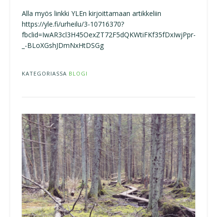
Alla myös linkki YLEn kirjoittamaan artikkeliin
https://yle.fi/urheilu/3-10716370?
fbclid=IwAR3cl3H45OexZT72F5dQKWtiFKf35fDxIwjPpr-
_-BLoXGshJDmNxHtDSGg
KATEGORIASSA
BLOGI