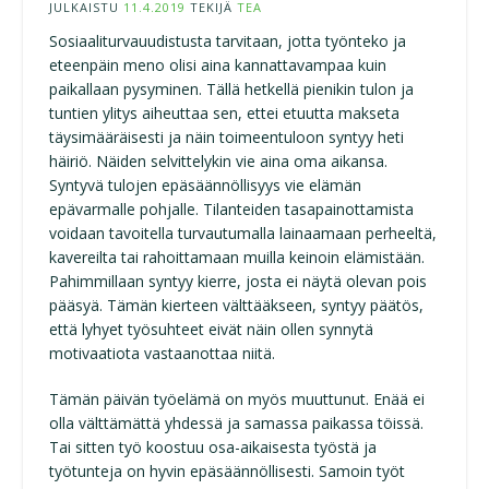
JULKAISTU
11.4.2019
TEKIJÄ
TEA
Sosiaaliturvauudistusta tarvitaan, jotta työnteko ja
eteenpäin meno olisi aina kannattavampaa kuin
paikallaan pysyminen. Tällä hetkellä pienikin tulon ja
tuntien ylitys aiheuttaa sen, ettei etuutta makseta
täysimääräisesti ja näin toimeentuloon syntyy heti
häiriö. Näiden selvittelykin vie aina oma aikansa.
Syntyvä tulojen epäsäännöllisyys vie elämän
epävarmalle pohjalle. Tilanteiden tasapainottamista
voidaan tavoitella turvautumalla lainaamaan perheeltä,
kavereilta tai rahoittamaan muilla keinoin elämistään.
Pahimmillaan syntyy kierre, josta ei näytä olevan pois
pääsyä. Tämän kierteen välttääkseen, syntyy päätös,
että lyhyet työsuhteet eivät näin ollen synnytä
motivaatiota vastaanottaa niitä.
Tämän päivän työelämä on myös muuttunut. Enää ei
olla välttämättä yhdessä ja samassa paikassa töissä.
Tai sitten työ koostuu osa-aikaisesta työstä ja
työtunteja on hyvin epäsäännöllisesti. Samoin työt