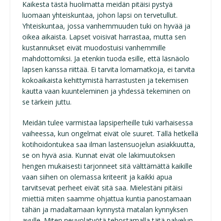
Kaikesta tästä huolimatta meidän pitäisi pystyä
luomaan yhteiskuntaa, johon lapsi on tervetullut.
Yhteiskuntaa, jossa vanhemmuuden tuki on hyvää ja
oikea aikaista. Lapset voisivat harrastaa, mutta sen
kustannukset eivät muodostuisi vanhemmille
mahdottomiksi. Ja etenkin tuoda esille, että läsnäolo
lapsen kanssa riittää. Ei tarvita lomamatkoja, ei tarvita
kokoaikaista kehittymistä harrastusten ja tekemisen
kautta vaan kuunteleminen ja yhdessä tekeminen on
se tärkein juttu.
Meidän tulee varmistaa lapsiperheille tuki varhaisessa
vaiheessa, kun ongelmat eivät ole suuret. Tällä hetkellä
kotihoidontukea saa ilman lastensuojelun asiakkuutta,
se on hyvä asia. Kunnat eivät ole lakimuutoksen
hengen mukaisesti tarjonneet sitä välttämättä kaikille
vaan siihen on olemassa kriteerit ja kaikki apua
tarvitsevat perheet eivät sitä saa. Mielestäni pitäisi
miettiä miten saamme ohjattua kuntia panostamaan
tähän ja madaltamaan kynnystä matalan kynnyksen
avulle. Miten neuvolatyötä tehostamalla tätä palvelun