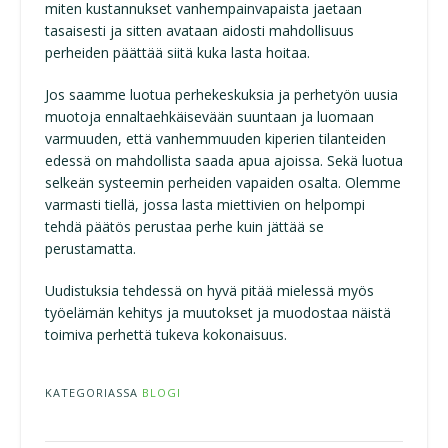
miten kustannukset vanhempainvapaista jaetaan
tasaisesti ja sitten avataan aidosti mahdollisuus
perheiden päättää siitä kuka lasta hoitaa.
Jos saamme luotua perhekeskuksia ja perhetyön uusia
muotoja ennaltaehkäisevään suuntaan ja luomaan
varmuuden, että vanhemmuuden kiperien tilanteiden
edessä on mahdollista saada apua ajoissa. Sekä luotua
selkeän systeemin perheiden vapaiden osalta. Olemme
varmasti tiellä, jossa lasta miettivien on helpompi
tehdä päätös perustaa perhe kuin jättää se
perustamatta.
Uudistuksia tehdessä on hyvä pitää mielessä myös
työelämän kehitys ja muutokset ja muodostaa näistä
toimiva perhettä tukeva kokonaisuus.
KATEGORIASSA
BLOGI