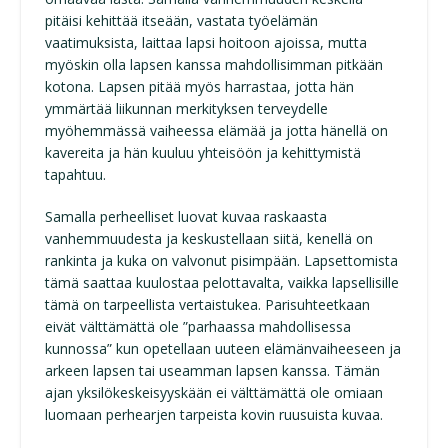
pitäisi kehittää itseään, vastata työelämän
vaatimuksista, laittaa lapsi hoitoon ajoissa, mutta
myöskin olla lapsen kanssa mahdollisimman pitkään
kotona. Lapsen pitää myös harrastaa, jotta hän
ymmärtää liikunnan merkityksen terveydelle
myöhemmässä vaiheessa elämää ja jotta hänellä on
kavereita ja hän kuuluu yhteisöön ja kehittymistä
tapahtuu.
Samalla perheelliset luovat kuvaa raskaasta
vanhemmuudesta ja keskustellaan siitä, kenellä on
rankinta ja kuka on valvonut pisimpään. Lapsettomista
tämä saattaa kuulostaa pelottavalta, vaikka lapsellisille
tämä on tarpeellista vertaistukea. Parisuhteetkaan
eivät välttämättä ole ”parhaassa mahdollisessa
kunnossa” kun opetellaan uuteen elämänvaiheeseen ja
arkeen lapsen tai useamman lapsen kanssa. Tämän
ajan yksilökeskeisyyskään ei välttämättä ole omiaan
luomaan perhearjen tarpeista kovin ruusuista kuvaa.