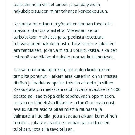
osatutkinnolla yleiset aineet ja saada yleisen
hakukelpoisuuden mihin tahansa korkeakouluun.
Keskusta on ottanut myönteisen kannan tavoitella
maksutonta toista astetta. Mielestäni se on
tarkoituksen mukaista ja tarpeellista toteuttaa
tulevaisuuden näkökulmasta. Tarvitsemme jokaisen
ammattilaisen, joka valmistuu koulutuksista, eikä sen
esteenä saa olla koulutuksen tuomat kustannukset.
Tässä muutamia ajatuksia, joita olen koulutuksen
tiimoilta pohtinut. Tärkein asia kuitenkin on varmistaa
riittävä ja laadukas opetus toisella asteella ja siihen
Keskustalla on mielestäni ollut hyvänä avauksena 1000
opettajaa lisää työpaikalla tapahtuvaan oppimiseen.
Jostain on lähdettävä liikkeelle ja tämä on hyvä ensi
avaus. Muita asioita pitää miettiä rauhassa ja
valmistella huolella, jotta saadaan aikaan kunnollinen
muutos, joka vie asioita eteenpäin ja tuottaa sen
tuloksen, jota sillä tavoitellaan.