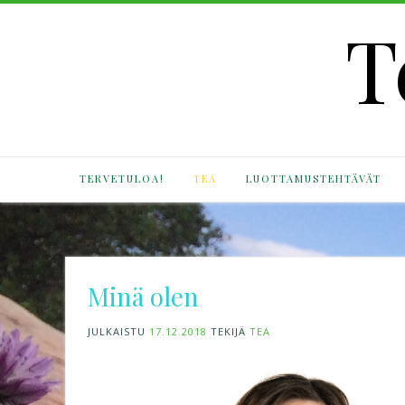
Skip
T
to
content
TERVETULOA!
TEA
LUOTTAMUSTEHTÄVÄT
Minä olen
JULKAISTU
17.12.2018
TEKIJÄ
TEA