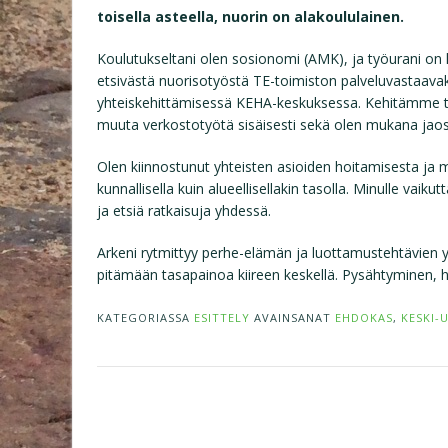
toisella asteella, nuorin on alakoululainen.
Koulutukseltani olen sosionomi (AMK), ja työurani on 
etsivästä nuorisotyöstä TE-toimiston palveluvastaavaks
yhteiskehittämisessä KEHA-keskuksessa. Kehitämme työ
muuta verkostotyötä sisäisesti sekä olen mukana jao
Olen kiinnostunut yhteisten asioiden hoitamisesta ja m
kunnallisella kuin alueellisellakin tasolla. Minulle v
ja etsiä ratkaisuja yhdessä.
Arkeni rytmittyy perhe-elämän ja luottamustehtävien y
pitämään tasapainoa kiireen keskellä. Pysähtyminen, hav
KATEGORIASSA
ESITTELY
AVAINSANAT
EHDOKAS
,
KESKI-
Post
navigation