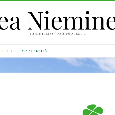
ea Niemin
INHIMILLISYYDEN PUOLELLA
BLOGI
OTA YHTEYTTÄ