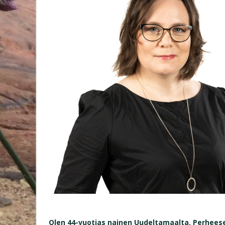
Olen 44-vuotias nainen Uudeltamaalta. Perheesee